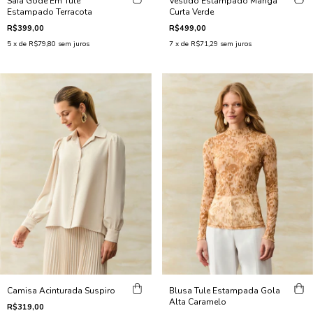
Saia Godê Em Tule
Vestido Estampado Manga
Estampado Terracota
Curta Verde
R$399,00
R$499,00
5
x de
R$79,80
sem juros
7
x de
R$71,29
sem juros
Camisa Acinturada Suspiro
Blusa Tule Estampada Gola
Alta Caramelo
R$319,00