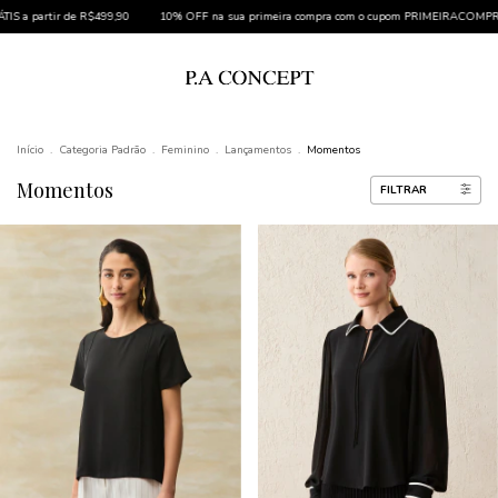
10% OFF na sua primeira compra com o cupom PRIMEIRACOMPRA
*Cupom não cumulat
Início
.
Categoria Padrão
.
Feminino
.
Lançamentos
.
Momentos
Momentos
FILTRAR