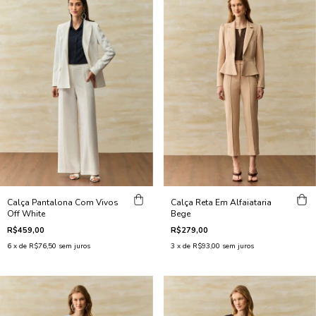
Calça Pantalona Com Vivos
Calça Reta Em Alfaiataria
Off White
Bege
R$459,00
R$279,00
6
x de
R$76,50
sem juros
3
x de
R$93,00
sem juros