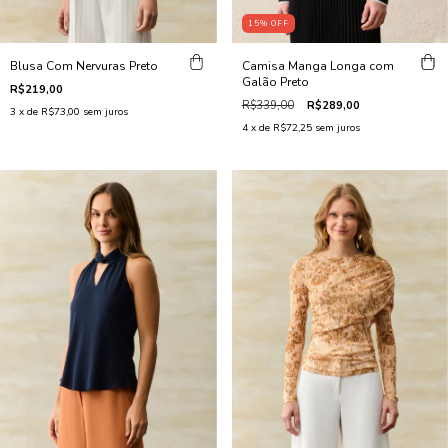
15
%
OFF
Blusa Com Nervuras Preto
Camisa Manga Longa com
Galão Preto
R$219,00
R$339,00
R$289,00
3
x de
R$73,00
sem juros
4
x de
R$72,25
sem juros