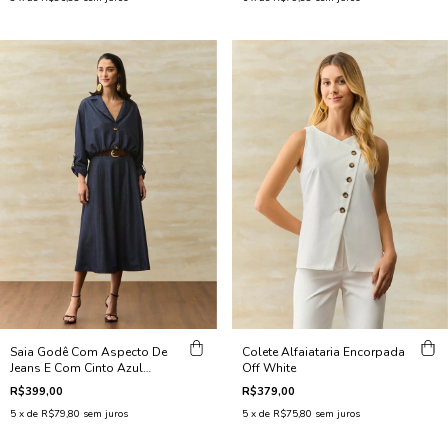
Saia Godê Com Aspecto De
Colete Alfaiataria Encorpada
Jeans E Com Cinto Azul
Off White
Jeans
R$399,00
R$379,00
5
x de
R$79,80
sem juros
5
x de
R$75,80
sem juros