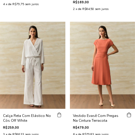
R$169,00
4
x de
R$79,75
sem juros
2
x de
R$84,50
sem juros
Calça Reta Com Elástico No
Vestido Evasê Com Pregas
Cós Off White
Na Cintura Terracota
R$259,00
R$479,00
3
x de
R$86,33
sem juros
6
x de
R$79,83
sem juros