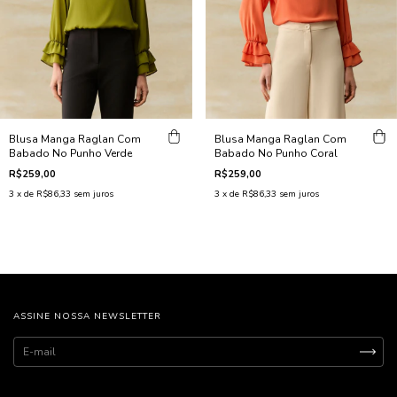
Blusa Manga Raglan Com
Blusa Manga Raglan Com
Babado No Punho Verde
Babado No Punho Coral
R$259,00
R$259,00
3
x de
R$86,33
sem juros
3
x de
R$86,33
sem juros
ASSINE NOSSA NEWSLETTER