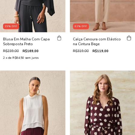
29
%
OFF
63
%
OFF
Blusa Em Malha Com Capa
Calça Cenoura com Elástico
Sobreposta Preto
na Cintura Bege
R$239,00
R$169,00
R$319,00
R$119,00
2
x de
R$84,50
sem juros