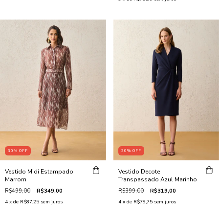
30
%
OFF
20
%
OFF
Vestido Midi Estampado
Vestido Decote
Marrom
Transpassado Azul Marinho
R$499,00
R$349,00
R$399,00
R$319,00
4
x de
R$87,25
sem juros
4
x de
R$79,75
sem juros