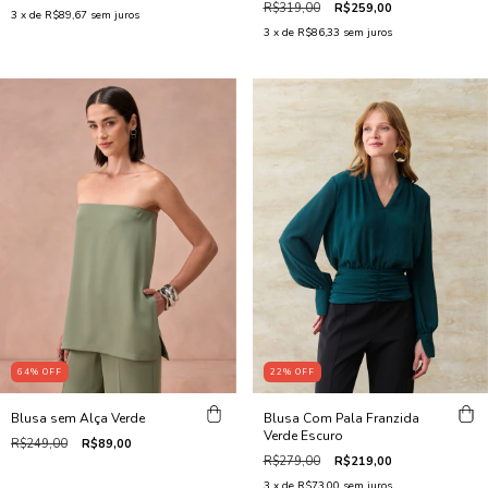
R$319,00
R$259,00
3
x de
R$89,67
sem juros
3
x de
R$86,33
sem juros
22
%
OFF
64
%
OFF
Blusa Com Pala Franzida
Blusa sem Alça Verde
Verde Escuro
R$249,00
R$89,00
R$279,00
R$219,00
3
x de
R$73,00
sem juros