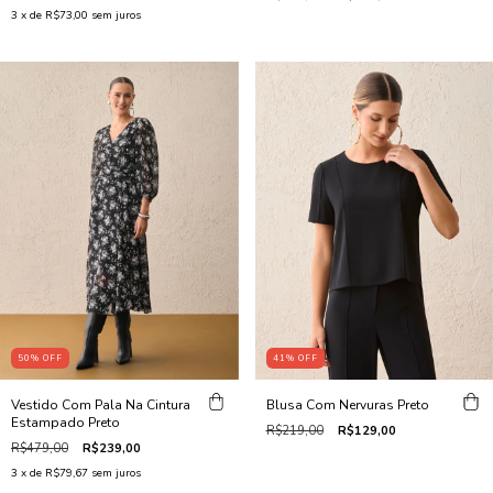
3
x de
R$73,00
sem juros
50
%
OFF
41
%
OFF
Vestido Com Pala Na Cintura
Blusa Com Nervuras Preto
Estampado Preto
R$219,00
R$129,00
R$479,00
R$239,00
3
x de
R$79,67
sem juros