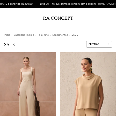
OFF na sua primeira compra com o cupom PRIMEIRACOMPRA
*Cupom não cumulativo com
Início
.
Categoria Padrão
.
Feminino
.
Lançamentos
.
SALE
SALE
FILTRAR