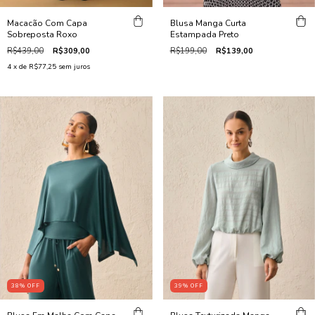
Macacão Com Capa
Blusa Manga Curta
Sobreposta Roxo
Estampada Preto
R$439,00
R$309,00
R$199,00
R$139,00
4
x de
R$77,25
sem juros
38
%
OFF
39
%
OFF