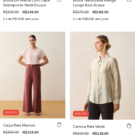
Blusa Em Malha Com Capa
Blusa Texturizada Manga
Sobreposta Verde Escuro
Longa Azul Acqua
R$239,00
R$149,00
R$279,00
R$169,00
2
x de
R$74,50
sem juros
2
x de
R$84,50
sem juros
39
%
OFF
56
%
OFF
Calça Reta Marrom
Camisa Reta Verde
R$359,00
R$219,00
R$319,00
R$139,00