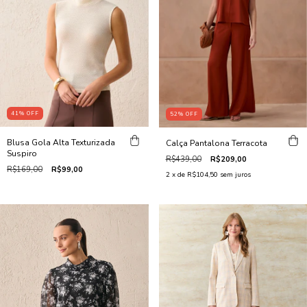
41
%
OFF
52
%
OFF
Blusa Gola Alta Texturizada
Calça Pantalona Terracota
Suspiro
R$439,00
R$209,00
R$169,00
R$99,00
2
x de
R$104,50
sem juros