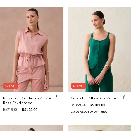
42
%
OFF
41
%
OFF
Colete Em Alfaiataria Verde
Blusa com Cordão de Ajuste
Rosa Envelhecido
R$359,00
R$209,00
R$219,00
R$129,00
2
x de
R$104,50
sem juros