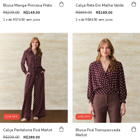
Calça Reta Em Malha Verde
Blusa Manga Princesa Preto
R$459,00
R$169,00
R$239,00
R$149,00
2
x de
R$84,50
sem juros
2
x de
R$74,50
sem juros
21
%
OFF
19
%
OFF
Calça Pantalona Poá Merlot
Blusa Poá Transpassada
Merlot
R$339,00
R$269,00