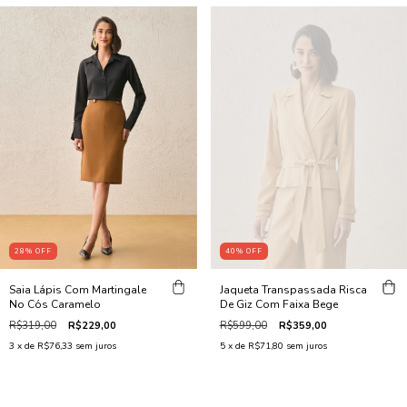
28
%
OFF
40
%
OFF
Saia Lápis Com Martingale
Jaqueta Transpassada Risca
No Cós Caramelo
De Giz Com Faixa Bege
R$319,00
R$229,00
R$599,00
R$359,00
3
x de
R$76,33
sem juros
5
x de
R$71,80
sem juros