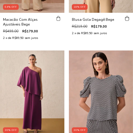
18
%
OFF
64
%
OFF
Blusa Gola Degagê Bege
Macacão Com Alças
Ajustáveis Bege
R$219,00
R$179,00
R$499,00
R$179,00
2
x de
R$89,50
sem juros
2
x de
R$89,50
sem juros
30
%
OFF
30
%
OFF