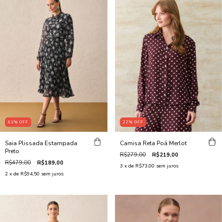
61
%
OFF
22
%
OFF
Saia Plissada Estampada
Camisa Reta Poá Merlot
Preto
R$279,00
R$219,00
R$479,00
R$189,00
3
x de
R$73,00
sem juros
2
x de
R$94,50
sem juros