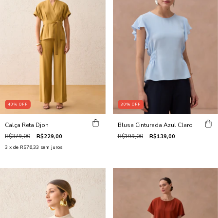
40
%
OFF
30
%
OFF
Calça Reta Djon
Blusa Cinturada Azul Claro
R$379,00
R$229,00
R$199,00
R$139,00
3
x de
R$76,33
sem juros