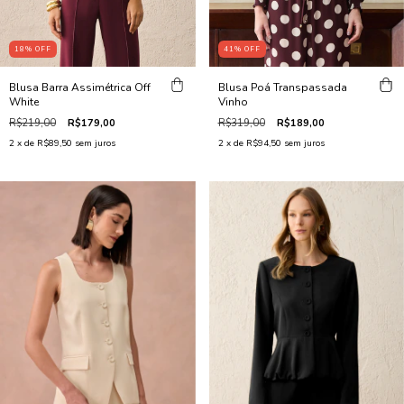
18
%
OFF
41
%
OFF
Blusa Barra Assimétrica Off
Blusa Poá Transpassada
White
Vinho
R$219,00
R$179,00
R$319,00
R$189,00
2
x de
R$89,50
sem juros
2
x de
R$94,50
sem juros