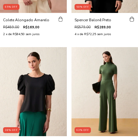
65
%
OFF
50
%
OFF
Colete Alongado Amarelo
Spencer Balonê Preto
R$489,00
R$169,00
R$579,00
R$289,00
2
x de
R$84,50
sem juros
4
x de
R$72,25
sem juros
63
%
OFF
38
%
OFF