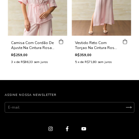
Camisa Com Cordão De
Vestido Reto Com
Ajuste Na Cintura Rosa
Torçao Na Cintura Rosa
Claro
Claro
R$259,00
R$359,00
3
x de
R$86,33
sem juros
5
x de
R$71,80
sem juros
ASSINE NOSSA NEWSLETTER