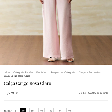
Início
.
Categoria Padrão
.
Feminino
.
Roupas por Categoria
.
Calças e Bermudas
.
Calça Cargo Rosa Claro
Calça Cargo Rosa Claro
R$279,00
3
x de
R$93,00
sem juros
36
38
40
42
44
46
TAMANHO