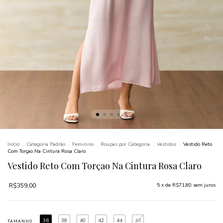
Início
.
Categoria Padrão
.
Feminino
.
Roupas por Categoria
.
Vestidos
.
Vestido Reto
Com Torçao Na Cintura Rosa Claro
Vestido Reto Com Torçao Na Cintura Rosa Claro
R$359,00
5
x de
R$71,80
sem juros
36
38
40
42
44
46
TAMANHO